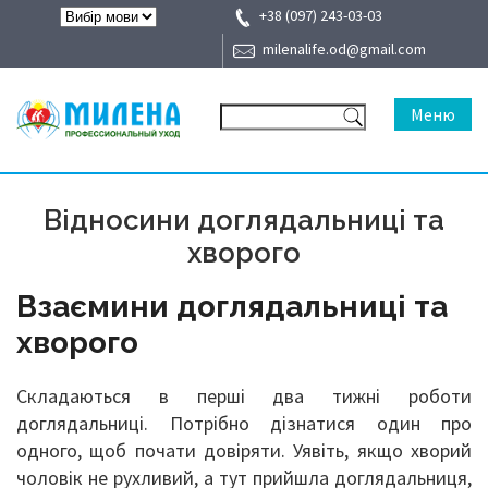
+38 (097) 243-03-03
milenalife.od@gmail.com
Меню
Відносини доглядальниці та
хворого
Взаємини доглядальниці та
хворого
Складаються в перші два тижні роботи
доглядальниці. Потрібно дізнатися один про
одного, щоб почати довіряти. Уявіть, якщо хворий
чоловік не рухливий, а тут прийшла доглядальниця,