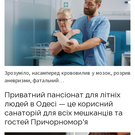
Зрозуміло, насамперед крововилив у мозок, розрив
аневризми, фатальний…
Приватний пансіонат для літніх
людей в Одесі — це корисний
санаторій для всіх мешканців та
гостей Причорномор'я