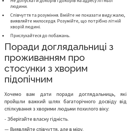
Не допускати докорів і докорів на адресу літньої
людини.
Співчуття та розуміння. Вмійте не показати виду жалю,
виявляйте милосердя. Розумійте, що потрібно літній
хворій людині.
Прислухайтеся до побажань.
Поради доглядальниці з
проживанням про
стосунки з хворим
підопічним
Хочемо вам дати поради доглядальниць, які
пройшли важкий шлях багаторічного досвіду від
спілкування з хворими людьми похилого віку:
- Зберігайте власну гідність.
— Виявляйте співчуття, але в міру.