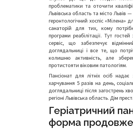
проблематики та оточити кваліфі
Львівська область та місто Львів 
геронтологічний хоспіс «Мілена» дл
санаторій для тих, кому потрі
програми реабілітації. Тут госте
сервіс, що забезпечує відмінн
доглядальниці і все те, що потр
колишню активність, але збере
протистояти віковим патологіям.
Пансіонат для літніх осіб надає
харчування 5 разів на день, соціал
доглядальниці після загострень хво
регіоні Львівська область. Дім прест
Геріатричний па
форма продовжен