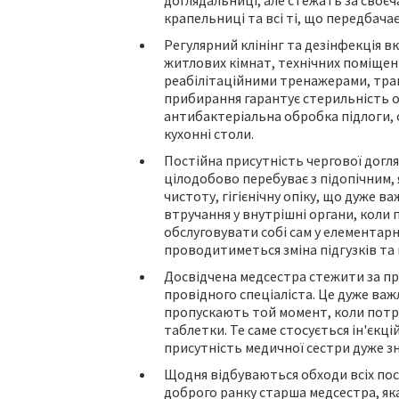
доглядальниці, але стежать за своєч
крапельниці та всі ті, що передбачає
Регулярний клінінг та дезінфекція 
житлових кімнат, технічних поміщень,
реабілітаційними тренажерами, трапе
прибирання гарантує стерильність о
антибактеріальна обробка підлоги, 
кухонні столи.
Постійна присутність чергової догл
цілодобово перебуває з підопічним, 
чистоту, гігієнічну опіку, що дуже в
втручання у внутрішні органи, коли 
обслуговувати собі сам у елементар
проводитиметься зміна підгузків та 
Досвідчена медсестра стежити за п
провідного спеціаліста. Це дуже важ
пропускають той момент, коли потрі
таблетки. Те саме стосується ін'єкці
присутність медичної сестри дуже з
Щодня відбуваються обходи всіх пос
доброго ранку старша медсестра, яка з