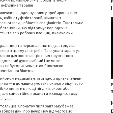
асним прийомом ліків, роблять уколи,
 інфузійна терапія.
включають щоденну вологу прибирання всіх
 кабінету фізіотерапії, кімнати з
зної зали, кабінетів спеціалістів. Тщательне
бстановки, яку підтримує періодична
стін та всіх робочих площин, включаючи
ядальниці та персональної медсестри, яка
якщо в цьому є потреба. Така увага гарантує
ажливо для постояльців після хірургічного
підопічний дуже слабкий і не може
них побутових моментах. Своєчасно
постільної білизни.
рийомом медикаментів згідно з призначенням
ливо — в домашніх умовах похилого віку часто
бно випити цілющі пігулки, сироп або
й, але самостійно виконати їх складно, тому
начуща.
тояльців. Спочатку після завтраку бажає
бирає дані про вечір і ніч від чергових і