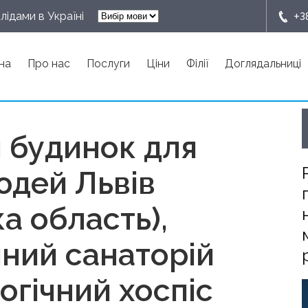
+3
лідами в Україні
на
Про нас
Послуги
Ціни
Філії
Доглядальниці
 будинок для
людей Львів
ка область),
йний санаторій
огічний хоспіс