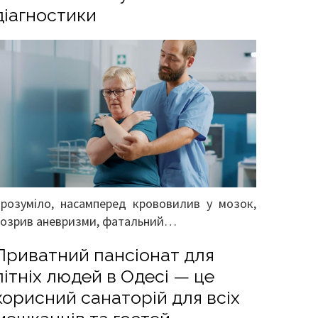
діагностики
Зрозуміло, насамперед крововилив у мозок,
розрив аневризми, фатальний…
Приватний пансіонат для
літніх людей в Одесі — це
корисний санаторій для всіх