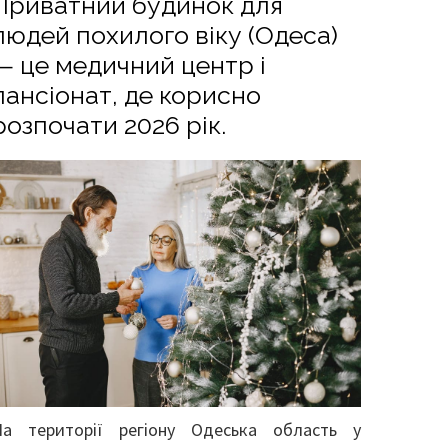
Приватний будинок для
людей похилого віку (Одеса)
— це медичний центр і
пансіонат, де корисно
розпочати 2026 рік.
На території регіону Одеська область у