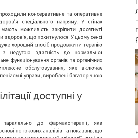
» проходили консервативне та оперативне
оров'я спеціального напряму. У стінах
 мають можливість закріпити досягнуті
и здоров'я, що похитнулося. У цьому сенсі
дуже хороший спосіб продовжити терапію
у з недугою здатність до нормальної
ьне функціонування органів та органічних
плексне обслуговування, яке включає
еціальні управи, вироблені багаторічною
літації доступні у
ь паралельно до фармакотерапії, яка
снові потокових аналізів та показань, що