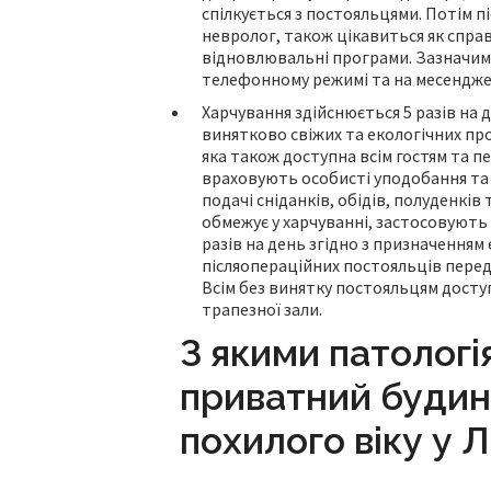
спілкується з постояльцями. Потім 
невролог, також цікавиться як справ
відновлювальні програми. Зазначимо
телефонному режимі та на месендже
Харчування здійснюється 5 разів на 
винятково свіжих та екологічних пр
яка також доступна всім гостям та пе
враховують особисті уподобання та 
подачі сніданків, обідів, полуденків
обмежує у харчуванні, застосовують 
разів на день згідно з призначенням
післяопераційних постояльців перед
Всім без винятку постояльцям доступ
трапезної зали.
З якими патолог
приватний будин
похилого віку у Л