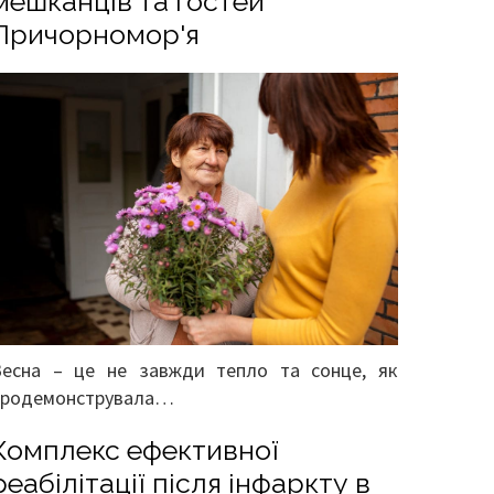
мешканців та гостей
Причорномор'я
Весна – це не завжди тепло та сонце, як
продемонструвала…
Комплекс ефективної
реабілітації після інфаркту в