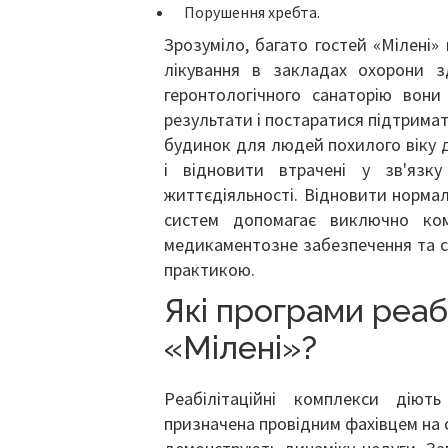
Порушення хребта.
Зрозуміло, багато гостей «Мілені
лікування в закладах охорони зд
геронтологічного санаторію вони
результати і постаратися підтримат
будинок для людей похилого віку 
і відновити втрачені у зв'язк
життєдіяльності. Відновити нормал
систем допомагає виключно ком
медикаментозне забезпечення та сп
практикою.
Які програми реабі
«Мілені»?
Реабілітаційні комплекси діют
призначена провідним фахівцем на о