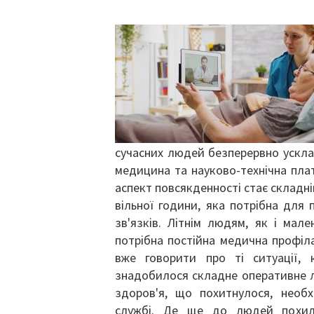
сучасних людей безперервно ускла
медицина та науково-технічна пла
аспект повсякденності стає складн
вільної години, яка потрібна для
зв'язків. Літнім людям, як і мале
потрібна постійна медична профіл
вже говорити про ті ситуації, 
знадобилося складне оперативне лі
здоров'я, що похитнулося, необх
службі. Де ще до людей похило