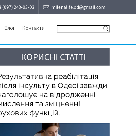
8 (097) 243-03-03
milenalife.od@gmail.com
Блог
Контакти
КОРИСНІ СТАТТІ
Результативна реабілітація
після інсульту в Одесі завжди
наголошує на відродженні
мислення та зміцненні
рухових функцій.