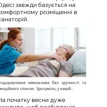
Одесі завжди базується на
комфортному розміщенні в
санаторій.
Оздоровлення неможливе без зручності та
моційного спокою. Зрозуміло, у нашій...
На початку весни дуже