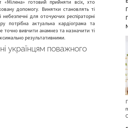
т «Мілена» готовий прийняти всіх, хто
іковану допомогу. Винятки становлять ті
 і небезпечні для оточуючих респіраторні
ару потрібна актуальна кардіограма та
е точно вивчити анамнез та назначити ті
максимально результативними.
ні українцям поважного
О