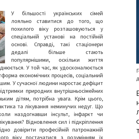
У більшості українських сімей
лояльно ставитися до того, що
похилого віку розташовуються у
спеціальній установі на постійній
основі. Справді, такі стаціонери
дедалі більше стають
популярнішими, оскільки життя
днюється. У той час, як удосконалюється
Г
тформа економічних процесів, соціальний
д
ішим. У сучасної людини наростає дефіцит
 підтримки природних внутрішньосімейних
ньким дітям, потрібна увага. Крім цього,
актика та лікування неминучих недуг. Що
коли наздогнавши інсульт, інфаркт чи
кування? Відновлення сил і підкріплення
ідно довірити професійній патронажній
го віку постачатися з розумінням їх