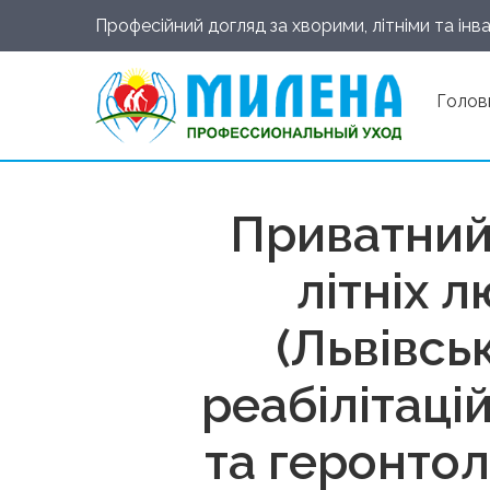
Професійний догляд за хворими, літніми та інва
Голов
Приватний
літніх 
(Львівсь
реабілітаці
та геронтол