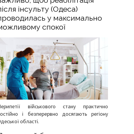
важливо, щоб реабілітація
після інсульту (Одеса)
проводилась у максимально
можливому спокої
Перипетії військового стану практично
постійно і безперервно досягають регіону
деської області.