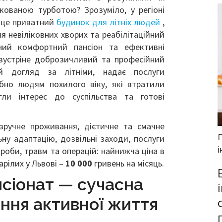
кованою турботою? Зрозуміло, у регіоні
— це приватний
будинок для літніх людей
,
я невіліковних хворих та реабілітаційний
бний комфортний пансіон та ефективні
й зустріне доброзичливий та професійний
ий догляд за літніми, надає послуги
ібно людям похилого віку, які втратили
гли інтерес до суспільства та готові
 зручне проживання, дієтичне та смачне
ьну адаптацію, дозвільні заходи, послуги
і
роби, травм та операцій: найнижча ціна в
арілих у Львові –
10 000
гривень на місяць.
нсіонат — сучасна
ня активної життя