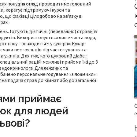
після полудня огляд проводитиме головний
и, корегує підтримуючі курси та
, що фахівці цілодобово на зв'язку в
рах.
день. Готують дієтичні (переважно) страви із
одуктів. Використовується лише чиста вода,
рсоналу – знаходиться у кулерах. Кухарі
смаки постояльців під час готування та
 та ужинів. Для тих, кого цукровий діабет
спеціальний рацій: можливі прийоми їжі до 8
 ендокринолога. Для лежачих та
бачено персональне годування «з ложечки».
на подача страв до кімнат або до загальної
іями приймає
ок для людей
е
ьвові?