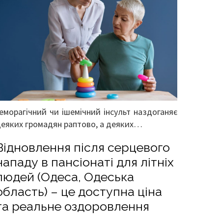
еморагічний чи ішемічний інсульт наздоганяє
еяких громадян раптово, а деяких…
Відновлення після серцевого
нападу в пансіонаті для літніх
людей (Одеса, Одеська
область) – це доступна ціна
та реальне оздоровлення