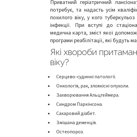
Приватний геріатричний пансіона
потребує, та надасть усім кваліф
похилого віку, у кого туберкульоз
інфекції. При вступі до стаціон
медична карта, зміст якої допомож
програми реабілітації, які будуть 
Які хвороби притаман
віку?
Серцево-судинні патології.
Онкологія, рак, злоякісні опухоли.
Захворювання Альцгеймера.
Синдром Паркінсона.
Сахаровий діабет.
Змішана деменція.
Остеопороз.