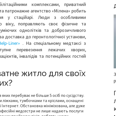
ілітаційними комплексами, приватний
та патронажне агентство «Мілена» робить
ня у стаційарі. Люди з особливими
го віку, поправляють своє фізичне та
зуміючих однолітків та доброзичливого
ва доставка до геронтологічної установи,
elp-Liner»
. На спеціальному медтаксі з
тупне перевезення лежачих хворих,
цієнтів, інвалідів та потенційних гостей
атне житло для своїх
их?
яких перебуває не більше 5 осіб по сусідству.
ліжками, тумбочками та кріслами, оснащені
 Інтернет. Обстановка мінімізована, але дуже
рофесійні медсестри не лише надають послуги