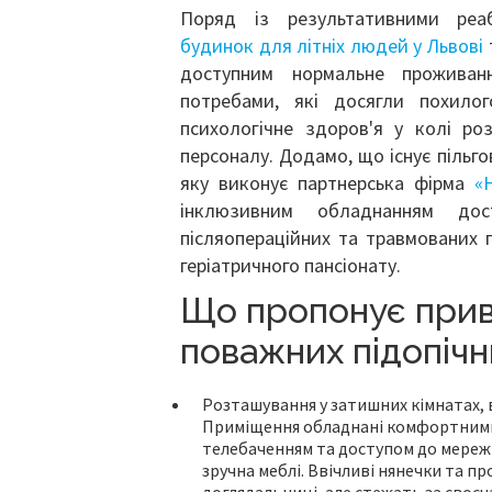
Поряд із результативними реаб
будинок для літніх людей у ​​Львові
доступним нормальне проживан
потребами, які досягли похило
психологічне здоров'я у колі ро
персоналу. Додамо, що існує пільго
яку виконує партнерська фірма
«H
інклюзивним обладнанням дос
післяопераційних та травмованих па
геріатричного пансіонату.
Що пропонує прив
поважних підопічн
Розташування у затишних кімнатах, в 
Приміщення обладнані комфортними 
телебаченням та доступом до мережі
зручна меблі. Ввічливі нянечки та п