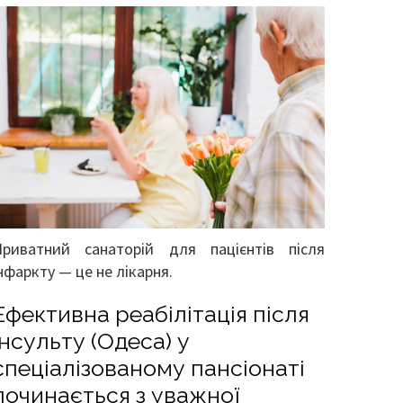
Приватний санаторій для пацієнтів після
нфаркту — це не лікарня.
Ефективна реабілітація після
інсульту (Одеса) у
спеціалізованому пансіонаті
починається з уважної