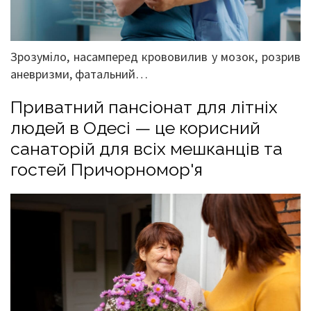
Зрозуміло, насамперед крововилив у мозок, розрив
аневризми, фатальний…
Приватний пансіонат для літніх
людей в Одесі — це корисний
санаторій для всіх мешканців та
гостей Причорномор'я