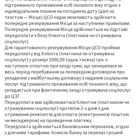
підтриманого проживання осіб похилого віку згідно з
індивідуальним планом на погоджену дату (далі за
текстом — Місце) ЦСО надає можливість здійснити
попереднє резервування Місця за наступними правилами.
Попереднє резервування Місця здійснюється на підставі
передоплати з боку Клієнта (платника чи отримувача
соцпослуг).
Для гарантованого резервування Місця ЦСО приймає
передоплату від Клієнта (платника чи отримувача
соцпослуг) у розмірі 1000,00 (одна тисяча) грн. з
наступною оплатою при заїзді суми, що залишилася за
весь період перебування за попереднім договором про
укладення у майбутньому договору з надання соціальних
послуг підтриманого проживання осіб похилого віку, що
укладається при фактичному заїзді отримувача соцпослуг
до ЦЗГ.
Передоплата має здійснюватися Клієнтом (платником чи
отримувачем соцпослуг) протягом 2-х днів з дня
отримання реквізитів для оплати (електронною поштою
чи меседжером) на проведення платежу.
Передплата здійснюється банківським переказом, згідно
з діючими тарифами. Комісію банку за переказ грошей