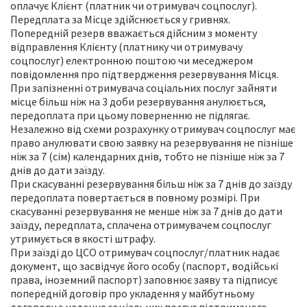
оплачує Клієнт (платник чи отримувач соцпослуг).
Передплата за Місце здійснюється у гривнях.
Попередній резерв вважається дійсним з моменту
відправлення Клієнту (платнику чи отримувачу
соцпослуг) електронною поштою чи меседжером
повідомлення про підтвердження резервування Місця.
При запізненні отримувача соціальних послуг зайняти
місце більш ніж на 3 доби резервування анулюється,
передоплата при цьому поверненню не підлягає.
Незалежно від схеми розрахунку отримувач соцпослуг має
право анулювати свою заявку на резервування не пізніше
ніж за 7 (сім) календарних днів, тобто не пізніше ніж за 7
днів до дати заїзду.
При скасуванні резервування більш ніж за 7 днів до заїзду
передоплата повертається в повному розмірі. При
скасуванні резервування не менше ніж за 7 днів до дати
заїзду, передплата, сплачена отримувачем соцпослуг
утримується в якості штрафу.
При заїзді до ЦСО отримувач соцпослуг/платник надає
документ, що засвідчує його особу (паспорт, водійські
права, іноземний паспорт) заповнює заяву та підписує
попередній договір про укладення у майбутньому