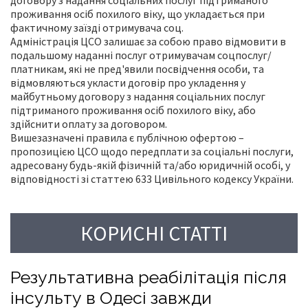
договору з надання соціальних послуг підтриманого
проживання осіб похилого віку, що укладається при
фактичному заїзді отримувача соц.
Адміністрація ЦСО залишає за собою право відмовити в
подальшому наданні послуг отримувачам соцпослуг/
платникам, які не пред'явили посвідчення особи, та
відмовляються укласти договір про укладення у
майбутньому договору з надання соціальних послуг
підтриманого проживання осіб похилого віку, або
здійснити оплату за договором.
Вишезазначені правила є публічною офертою –
пропозицією ЦСО щодо передплати за соціальні послуги,
адресовану будь-якій фізичній та/або юридичній особі, у
відповідності зі статтею 633 Цивільного кодексу України.
КОРИСНІ СТАТТІ
Результативна реабілітація після
інсульту в Одесі завжди