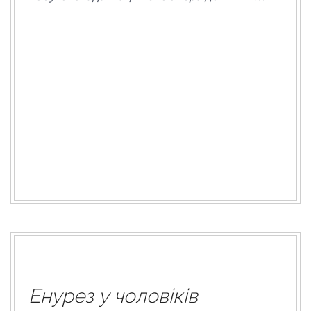
Енурез у чоловіків