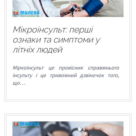
Мікроінсульт: перші
ознаки та симптоми у
літніх людей
Міркоінсульт це провісник справжнього
інсульту і це тривожний дзвіночок того,
що…