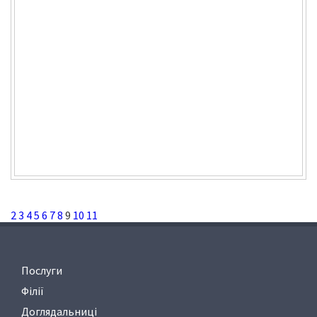
2
3
4
5
6
7
8
9
10
11
Послуги
Філії
Доглядальниці